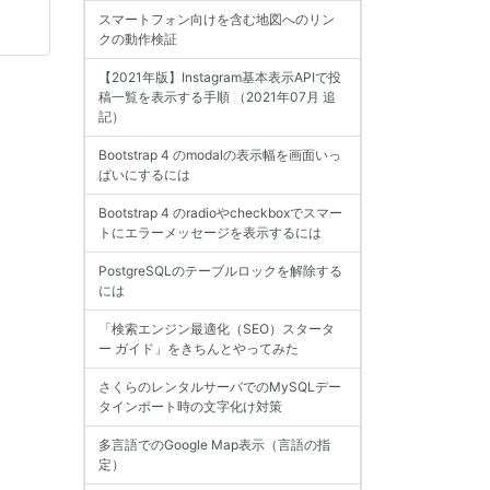
スマートフォン向けを含む地図へのリン
クの動作検証
【2021年版】Instagram基本表示APIで投
稿一覧を表示する手順 （2021年07月 追
記）
Bootstrap 4 のmodalの表示幅を画面いっ
ぱいにするには
Bootstrap 4 のradioやcheckboxでスマー
トにエラーメッセージを表示するには
PostgreSQLのテーブルロックを解除する
には
「検索エンジン最適化（SEO）スタータ
ー ガイド」をきちんとやってみた
さくらのレンタルサーバでのMySQLデー
タインポート時の文字化け対策
多言語でのGoogle Map表示（言語の指
定）