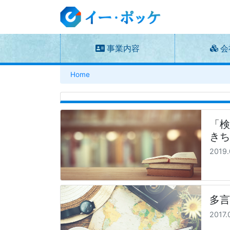
事業内容
会
Home
「検
き
2019.
多言
2017.